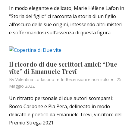
In modo elegante e delicato, Marie Hélène Lafon in
“Storia del figlio” ci racconta la storia di un figlio
all’oscuro delle sue origini, intessendo altri misteri
e soffermandosi sull’assenza di questa figura.
Il ricordo di due scrittori amici: “Due
vite” di Emanuele Trevi
Posted
By
Valentina Lo Iacono
In
Recensioni e non solo
25
on
Maggio 2022
Un ritratto personale di due autori scomparsi:
Rocco Carbone e Pia Pera, delineato in modo
delicato e poetico da Emanuele Trevi, vincitore del
Premio Strega 2021.