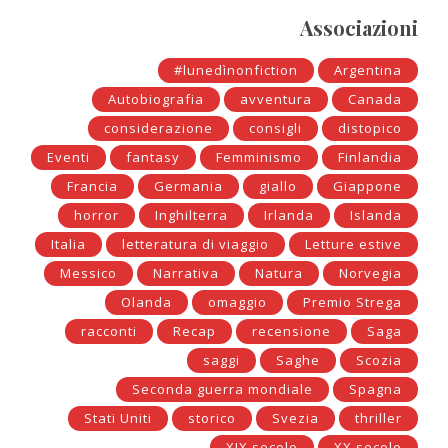
Associazioni
#lunedìnonfiction
Argentina
Autobiografia
avventura
Canada
considerazione
consigli
distopico
Eventi
fantasy
Femminismo
Finlandia
Francia
Germania
giallo
Giappone
horror
Inghilterra
Irlanda
Islanda
Italia
letteratura di viaggio
Letture estive
Messico
Narrativa
Natura
Norvegia
Olanda
omaggio
Premio Strega
racconti
Recap
recensione
Saga
saggi
Saghe
Scozia
Seconda guerra mondiale
Spagna
Stati Uniti
storico
Svezia
thriller
XIX secolo
XX secolo