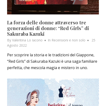
La forza delle donne attraverso tre
generazioni di donne: “Red Girls” di
Sakuraba Kazuki
Posted
By
Valentina Lo Iacono
In
Recensioni e non solo
25
on
Agosto 2022
Per scoprire la storia e le tradizioni del Giappone,
“Red Girls” di Sakuraba Kazuki è una saga familiare
perfetta, che mescola magia e mistero in uno.