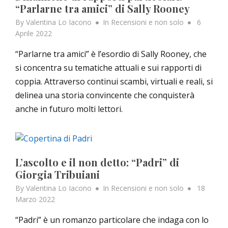
“Parlarne tra amici” di Sally Rooney
Posted
By
Valentina Lo Iacono
In
Recensioni e non solo
6
on
Aprile 2022
“Parlarne tra amici” è l’esordio di Sally Rooney, che
si concentra su tematiche attuali e sui rapporti di
coppia. Attraverso continui scambi, virtuali e reali, si
delinea una storia convincente che conquisterà
anche in futuro molti lettori.
L’ascolto e il non detto: “Padri” di
Giorgia Tribuiani
Posted
By
Valentina Lo Iacono
In
Recensioni e non solo
18
on
Marzo 2022
“Padri” è un romanzo particolare che indaga con lo