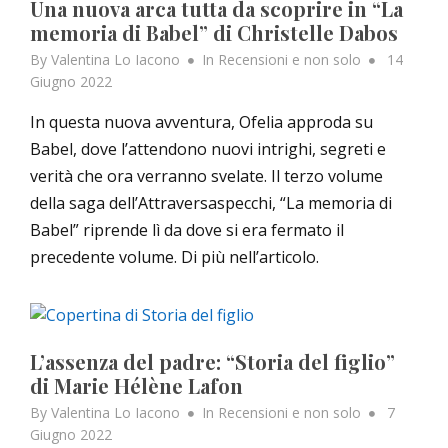
Una nuova arca tutta da scoprire in “La
memoria di Babel” di Christelle Dabos
Posted
By
Valentina Lo Iacono
In
Recensioni e non solo
14
on
Giugno 2022
In questa nuova avventura, Ofelia approda su
Babel, dove l’attendono nuovi intrighi, segreti e
verità che ora verranno svelate. Il terzo volume
della saga dell’Attraversaspecchi, “La memoria di
Babel” riprende lì da dove si era fermato il
precedente volume. Di più nell’articolo.
L’assenza del padre: “Storia del figlio”
di Marie Hélène Lafon
Posted
By
Valentina Lo Iacono
In
Recensioni e non solo
7
on
Giugno 2022