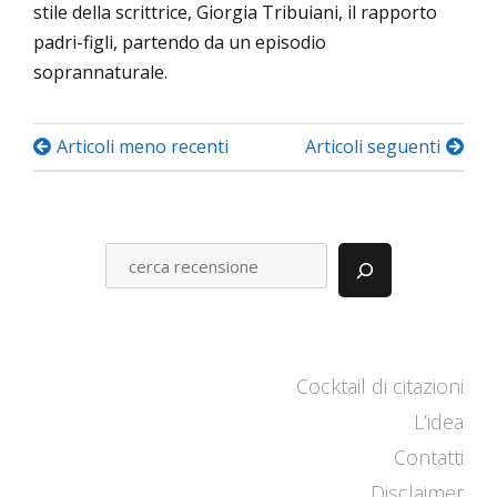
stile della scrittrice, Giorgia Tribuiani, il rapporto
padri-figli, partendo da un episodio
soprannaturale.
Navigazione
Articoli meno recenti
Articoli seguenti
articoli
C
E
R
C
A
Cocktail di citazioni
L’idea
Contatti
Disclaimer