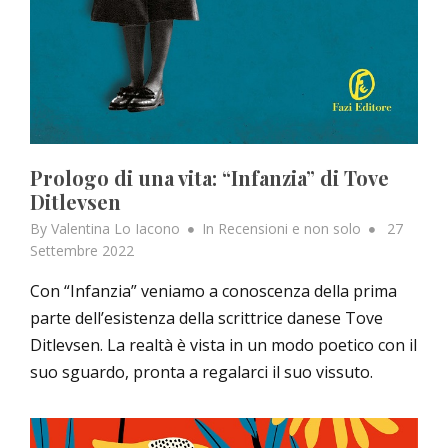
Prologo di una vita: “Infanzia” di Tove
Ditlevsen
Posted
By
Valentina Lo Iacono
In
Recensioni e non solo
27
on
Settembre 2022
Con “Infanzia” veniamo a conoscenza della prima
parte dell’esistenza della scrittrice danese Tove
Ditlevsen. La realtà è vista in un modo poetico con il
suo sguardo, pronta a regalarci il suo vissuto.