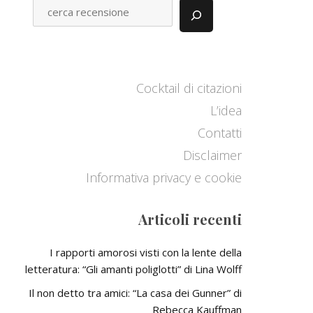
C
E
R
C
A
Cocktail di citazioni
L’idea
Contatti
Disclaimer
Informativa privacy e cookie
Articoli recenti
I rapporti amorosi visti con la lente della
letteratura: “Gli amanti poliglotti” di Lina Wolff
Il non detto tra amici: “La casa dei Gunner” di
Rebecca Kauffman