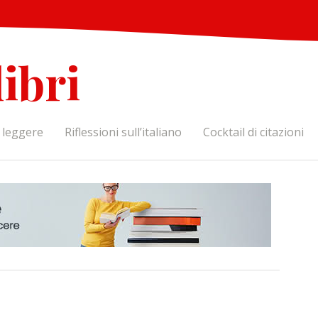
libri
a leggere
Riflessioni sull’italiano
Cocktail di citazioni