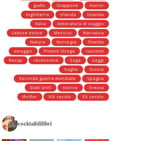
giallo
Giappone
horror
Inghilterra
Irlanda
Islanda
Italia
letteratura di viaggio
Letture estive
Messico
Narrativa
Natura
Norvegia
Olanda
omaggio
Premio Strega
racconti
Recap
recensione
Saga
saggi
Saghe
Scozia
Seconda guerra mondiale
Spagna
Stati Uniti
storico
Svezia
thriller
XIX secolo
XX secolo
cocktaildilibri