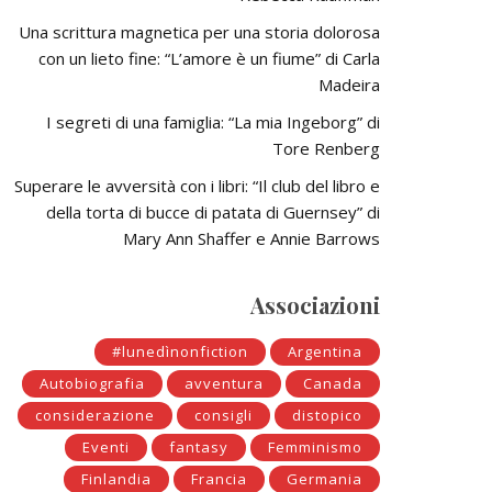
Una scrittura magnetica per una storia dolorosa
con un lieto fine: “L’amore è un fiume” di Carla
Madeira
I segreti di una famiglia: “La mia Ingeborg” di
Tore Renberg
Superare le avversità con i libri: “Il club del libro e
della torta di bucce di patata di Guernsey” di
Mary Ann Shaffer e Annie Barrows
Associazioni
#lunedìnonfiction
Argentina
Autobiografia
avventura
Canada
considerazione
consigli
distopico
Eventi
fantasy
Femminismo
Finlandia
Francia
Germania