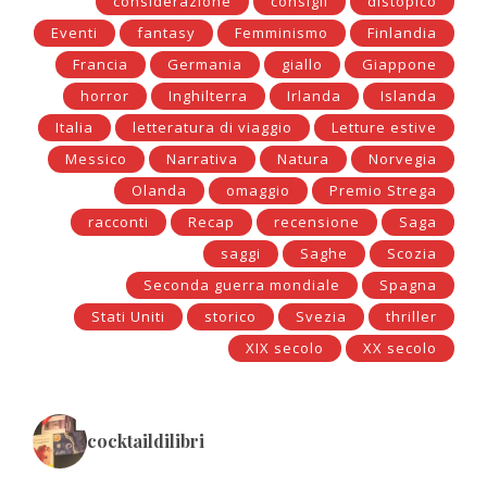
considerazione
consigli
distopico
Eventi
fantasy
Femminismo
Finlandia
Francia
Germania
giallo
Giappone
horror
Inghilterra
Irlanda
Islanda
Italia
letteratura di viaggio
Letture estive
Messico
Narrativa
Natura
Norvegia
Olanda
omaggio
Premio Strega
racconti
Recap
recensione
Saga
saggi
Saghe
Scozia
Seconda guerra mondiale
Spagna
Stati Uniti
storico
Svezia
thriller
XIX secolo
XX secolo
cocktaildilibri