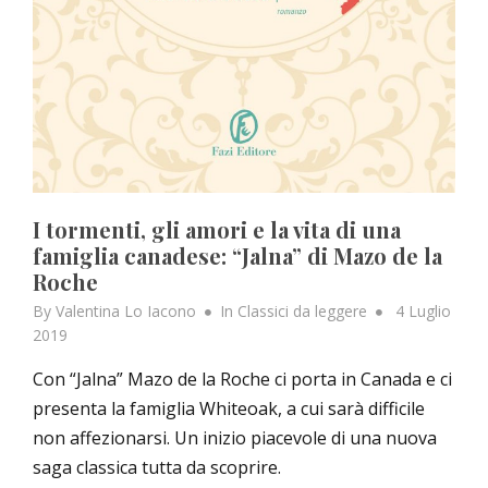
I tormenti, gli amori e la vita di una
famiglia canadese: “Jalna” di Mazo de la
Roche
Posted
By
Valentina Lo Iacono
In
Classici da leggere
4 Luglio
on
2019
Con “Jalna” Mazo de la Roche ci porta in Canada e ci
presenta la famiglia Whiteoak, a cui sarà difficile
non affezionarsi. Un inizio piacevole di una nuova
saga classica tutta da scoprire.