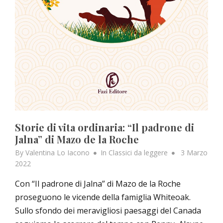
Storie di vita ordinaria: “Il padrone di
Jalna” di Mazo de la Roche
Posted
By
Valentina Lo Iacono
In
Classici da leggere
3 Marzo
on
2022
Con “Il padrone di Jalna” di Mazo de la Roche
proseguono le vicende della famiglia Whiteoak.
Sullo sfondo dei meravigliosi paesaggi del Canada