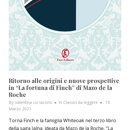
Ritorno alle origini e nuove prospettive
in “La fortuna di Finch” di Mazo de la
Roche
Posted
By
Valentina Lo Iacono
In
Classici da leggere
10
on
Marzo 2021
Torna Finch e la famiglia Whiteoak nel terzo libro
della saga Jalna, ideata da Mazo de la Roche, “La