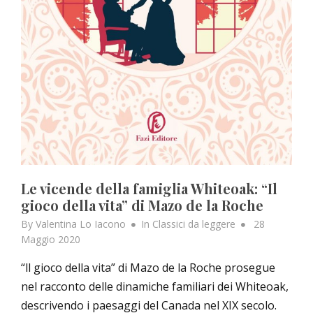
Le vicende della famiglia Whiteoak: “Il
gioco della vita” di Mazo de la Roche
Posted
By
Valentina Lo Iacono
In
Classici da leggere
28
on
Maggio 2020
“ll gioco della vita” di Mazo de la Roche prosegue
nel racconto delle dinamiche familiari dei Whiteoak,
descrivendo i paesaggi del Canada nel XIX secolo.