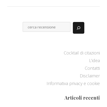
C
E
R
C
A
Cocktail di citazioni
L’idea
Contatti
Disclaimer
Informativa privacy e cookie
Articoli recenti