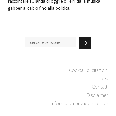
raccontare l’Olanda di oggi e di ieri, dalla musica
gabber al calcio fino alla politica.
C
E
R
C
A
Cocktail di citazioni
L’idea
Contatti
Disclaimer
Informativa privacy e cookie