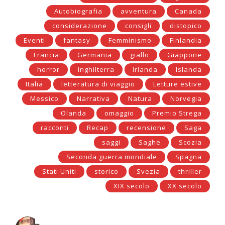
Autobiografia
avventura
Canada
considerazione
consigli
distopico
Eventi
fantasy
Femminismo
Finlandia
Francia
Germania
giallo
Giappone
horror
Inghilterra
Irlanda
Islanda
Italia
letteratura di viaggio
Letture estive
Messico
Narrativa
Natura
Norvegia
Olanda
omaggio
Premio Strega
racconti
Recap
recensione
Saga
saggi
Saghe
Scozia
Seconda guerra mondiale
Spagna
Stati Uniti
storico
Svezia
thriller
XIX secolo
XX secolo