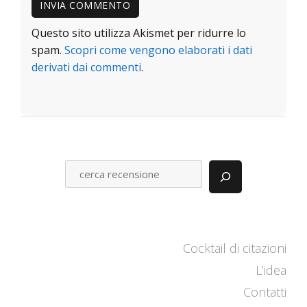
Questo sito utilizza Akismet per ridurre lo
spam.
Scopri come vengono elaborati i dati
derivati dai commenti
.
C
E
R
C
A
Cocktail di citazioni
L’idea
Contatti