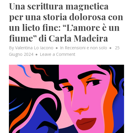
Una scrittura magnetica
per una storia dolorosa con
un lieto fine: “L’amore è un
fiume” di Carla Madeira
Posted
By
Valentina Lo Iacono
In
Recensioni e non solo
25
on
on
Giugno 2024
Leave a Comment
Una
scrittura
magnetica
per
una
storia
dolorosa
con
un
lieto
fine:
“L’amore