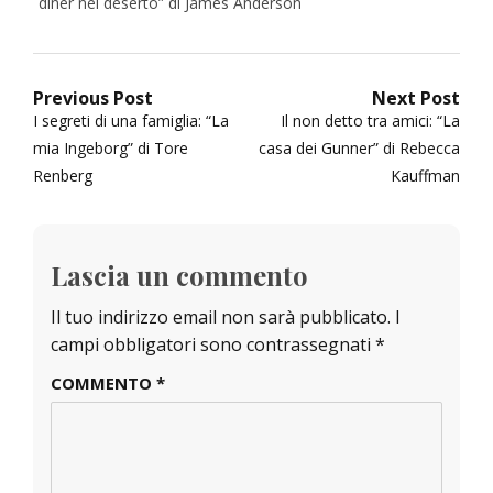
diner nel deserto” di James Anderson
Navigazione
Previous Post
Next Post
Previous
Next
I segreti di una famiglia: “La
Il non detto tra amici: “La
articoli
post:
post:
mia Ingeborg” di Tore
casa dei Gunner” di Rebecca
Renberg
Kauffman
Lascia un commento
Il tuo indirizzo email non sarà pubblicato.
I
campi obbligatori sono contrassegnati
*
COMMENTO
*