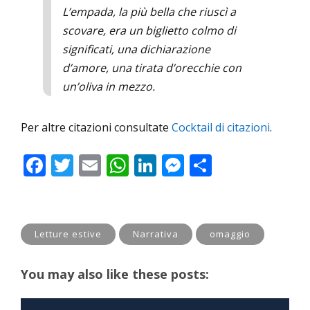
L’empada, la più bella che riuscì a
scovare, era un biglietto colmo di
significati, una dichiarazione
d’amore, una tirata d’orecchie con
un’oliva in mezzo.
Per altre citazioni consultate
Cocktail di citazioni
.
F
T
E
W
Li
M
C
ac
w
m
h
n
e
o
e
itt
ai
at
k
ss
n
b
er
l
s
e
e
di
Letture estive
Narrativa
omaggio
o
A
dI
n
vi
o
p
n
g
di
You may also like these posts:
k
p
er