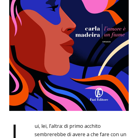
è
un
fiume”
di
Carla
Madeira
ui, lei, l’altra: di primo acchito
sembrerebbe di avere a che fare con un