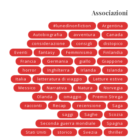
Associazioni
#lunedìnonfiction
Argentina
Autobiografia
avventura
Canada
considerazione
consigli
distopico
Eventi
fantasy
Femminismo
Finlandia
Francia
Germania
giallo
Giappone
horror
Inghilterra
Irlanda
Islanda
Italia
letteratura di viaggio
Letture estive
Messico
Narrativa
Natura
Norvegia
Olanda
omaggio
Premio Strega
racconti
Recap
recensione
Saga
saggi
Saghe
Scozia
Seconda guerra mondiale
Spagna
Stati Uniti
storico
Svezia
thriller