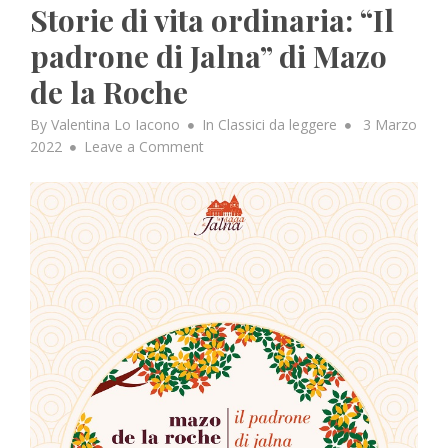
Storie di vita ordinaria: “Il
padrone di Jalna” di Mazo
de la Roche
Posted
By
Valentina Lo Iacono
In
Classici da leggere
3 Marzo
on
on
2022
Leave a Comment
Storie
di
vita
ordinaria:
“Il
padrone
di
Jalna”
di
Mazo
de
la
Roche