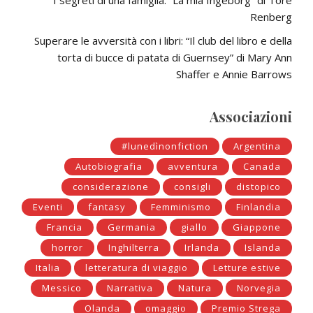
I segreti di una famiglia: “La mia Ingeborg” di Tore
Renberg
Superare le avversità con i libri: “Il club del libro e della
torta di bucce di patata di Guernsey” di Mary Ann
Shaffer e Annie Barrows
Associazioni
#lunedìnonfiction
Argentina
Autobiografia
avventura
Canada
considerazione
consigli
distopico
Eventi
fantasy
Femminismo
Finlandia
Francia
Germania
giallo
Giappone
horror
Inghilterra
Irlanda
Islanda
Italia
letteratura di viaggio
Letture estive
Messico
Narrativa
Natura
Norvegia
Olanda
omaggio
Premio Strega