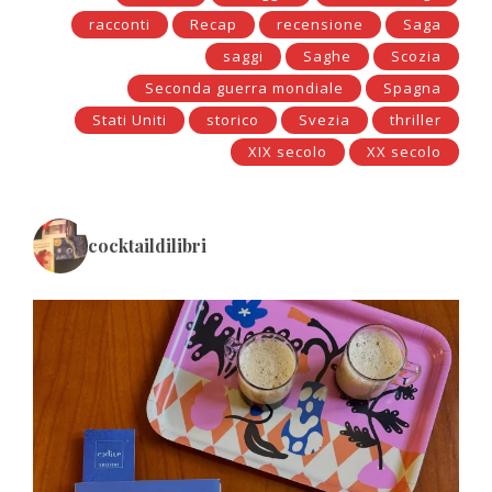
racconti
Recap
recensione
Saga
saggi
Saghe
Scozia
Seconda guerra mondiale
Spagna
Stati Uniti
storico
Svezia
thriller
XIX secolo
XX secolo
cocktaildilibri