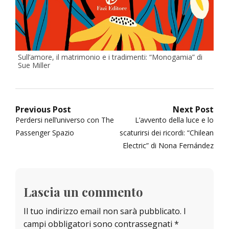
Sull’amore, il matrimonio e i tradimenti: “Monogamia” di
Sue Miller
Navigazione
Previous Post
Next Post
Previous
Next
Perdersi nell’universo con The
L’avvento della luce e lo
articoli
post:
post:
Passenger Spazio
scaturirsi dei ricordi: “Chilean
Electric” di Nona Fernández
Lascia un commento
Il tuo indirizzo email non sarà pubblicato.
I
campi obbligatori sono contrassegnati
*