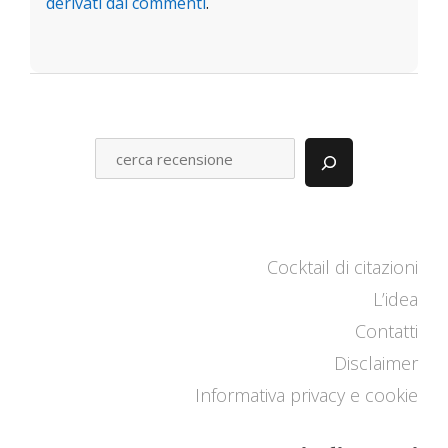
derivati dai commenti
.
C
E
R
C
A
Cocktail di citazioni
L’idea
Contatti
Disclaimer
Informativa privacy e cookie