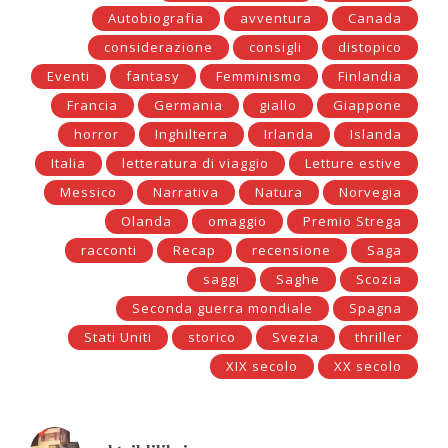
Autobiografia
avventura
Canada
considerazione
consigli
distopico
Eventi
fantasy
Femminismo
Finlandia
Francia
Germania
giallo
Giappone
horror
Inghilterra
Irlanda
Islanda
Italia
letteratura di viaggio
Letture estive
Messico
Narrativa
Natura
Norvegia
Olanda
omaggio
Premio Strega
racconti
Recap
recensione
Saga
saggi
Saghe
Scozia
Seconda guerra mondiale
Spagna
Stati Uniti
storico
Svezia
thriller
XIX secolo
XX secolo