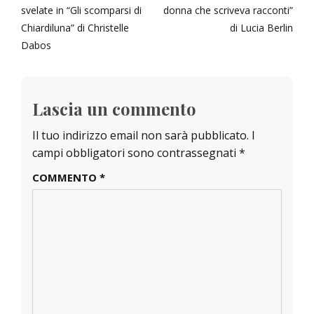
articoli
post:
post:
svelate in “Gli scomparsi di
donna che scriveva racconti”
Chiardiluna” di Christelle
di Lucia Berlin
Dabos
Lascia un commento
Il tuo indirizzo email non sarà pubblicato.
I
campi obbligatori sono contrassegnati
*
COMMENTO
*