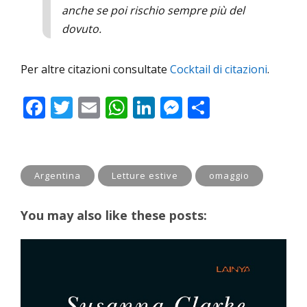
anche se poi rischio sempre più del
dovuto.
Per altre citazioni consultate
Cocktail di citazioni
.
F
T
E
W
Li
M
C
ac
w
m
h
n
e
o
e
itt
ai
at
k
ss
n
b
er
l
s
e
e
di
Argentina
Letture estive
omaggio
o
A
dI
n
vi
o
p
n
g
di
You may also like these posts:
k
p
er