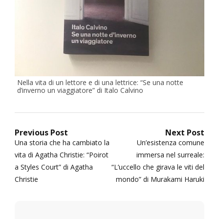
Nella vita di un lettore e di una lettrice: “Se una notte
d’inverno un viaggiatore” di Italo Calvino
Navigazione
Previous Post
Next Post
Previous
Next
Una storia che ha cambiato la
Un’esistenza comune
articoli
post:
post:
vita di Agatha Christie: “Poirot
immersa nel surreale:
a Styles Court” di Agatha
“L’uccello che girava le viti del
Christie
mondo” di Murakami Haruki