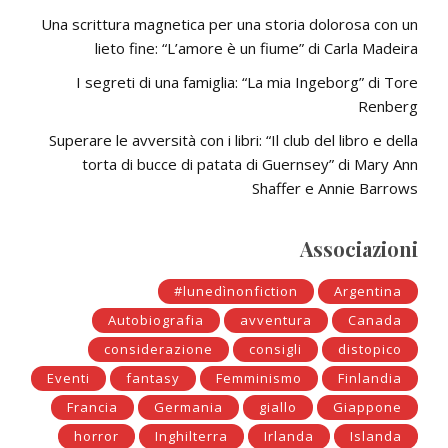
Una scrittura magnetica per una storia dolorosa con un
lieto fine: “L’amore è un fiume” di Carla Madeira
I segreti di una famiglia: “La mia Ingeborg” di Tore
Renberg
Superare le avversità con i libri: “Il club del libro e della
torta di bucce di patata di Guernsey” di Mary Ann
Shaffer e Annie Barrows
Associazioni
#lunedìnonfiction
Argentina
Autobiografia
avventura
Canada
considerazione
consigli
distopico
Eventi
fantasy
Femminismo
Finlandia
Francia
Germania
giallo
Giappone
horror
Inghilterra
Irlanda
Islanda