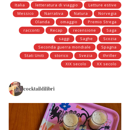
Italia
letteratura di viaggio
Letture estive
Messico
Narrativa
Natura
Norvegia
Olanda
omaggio
Premio Strega
racconti
Recap
recensione
Saga
saggi
Saghe
Scozia
Seconda guerra mondiale
Spagna
Stati Uniti
storico
Svezia
thriller
XIX secolo
XX secolo
cocktaildilibri