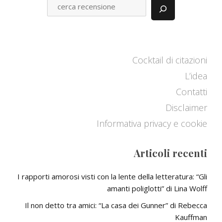
C
E
R
C
A
Cocktail di citazioni
L’idea
Contatti
Disclaimer
Informativa privacy e cookie
Articoli recenti
I rapporti amorosi visti con la lente della letteratura: “Gli
amanti poliglotti” di Lina Wolff
Il non detto tra amici: “La casa dei Gunner” di Rebecca
Kauffman