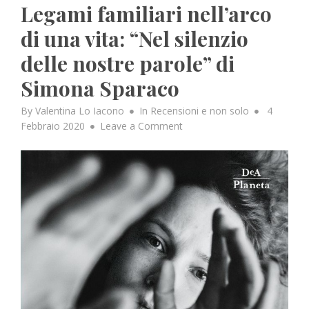
Legami familiari nell’arco
di una vita: “Nel silenzio
delle nostre parole” di
Simona Sparaco
Posted
By
Valentina Lo Iacono
In
Recensioni e non solo
4
on
on
Febbraio 2020
Leave a Comment
Legami
familiari
nell’arco
di
una
vita:
“Nel
silenzio
delle
nostre
parole”
di