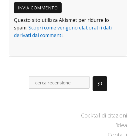
Questo sito utilizza Akismet per ridurre lo
spam.
Scopri come vengono elaborati i dati
derivati dai commenti
.
C
E
R
C
A
Cocktail di citazioni
L’idea
Contatti