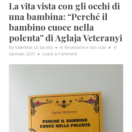
La vita vista con gli occhi di
una bambina: “Perché il
bambino cuoce nella
polenta” di Aglaja Veteranyi
Posted
By
Valentina Lo Iacono
In
Recensioni e non solo
6
on
on
Gennaio 2021
Leave a Comment
La
vita
vista
con
gli
occhi
di
una
bambina:
“Perché
il
bambino