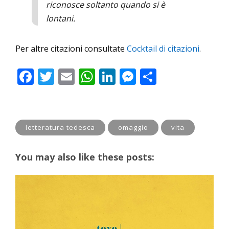
riconosce soltanto quando si è
lontani.
Per altre citazioni consultate
Cocktail di citazioni
.
F
T
E
W
Li
M
C
ac
w
m
h
n
e
o
e
itt
ai
at
k
ss
n
b
er
l
s
e
e
di
letteratura tedesca
omaggio
vita
o
A
dI
n
vi
o
p
n
g
di
You may also like these posts:
k
p
er