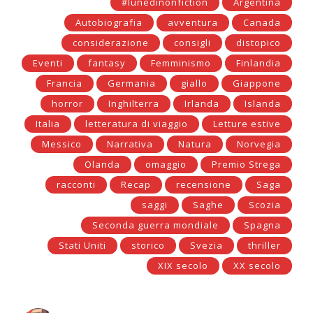
#lunedìnonfiction
Argentina
Autobiografia
avventura
Canada
considerazione
consigli
distopico
Eventi
fantasy
Femminismo
Finlandia
Francia
Germania
giallo
Giappone
horror
Inghilterra
Irlanda
Islanda
Italia
letteratura di viaggio
Letture estive
Messico
Narrativa
Natura
Norvegia
Olanda
omaggio
Premio Strega
racconti
Recap
recensione
Saga
saggi
Saghe
Scozia
Seconda guerra mondiale
Spagna
Stati Uniti
storico
Svezia
thriller
XIX secolo
XX secolo