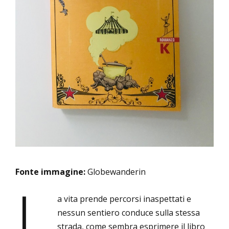
cuoce
nella
polenta”
di
Aglaja
Veteranyi
Fonte immagine:
Globewanderin
L
a vita prende percorsi inaspettati e
nessun sentiero conduce sulla stessa
strada, come sembra esprimere il libro