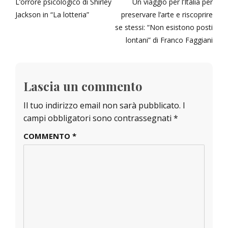
Previous
Next
L’orrore psicologico di Shirley
Un viaggio per l’Italia per
articoli
post:
post:
Jackson in “La lotteria”
preservare l’arte e riscoprire
se stessi: “Non esistono posti
lontani” di Franco Faggiani
Lascia un commento
Il tuo indirizzo email non sarà pubblicato.
I
campi obbligatori sono contrassegnati
*
COMMENTO
*