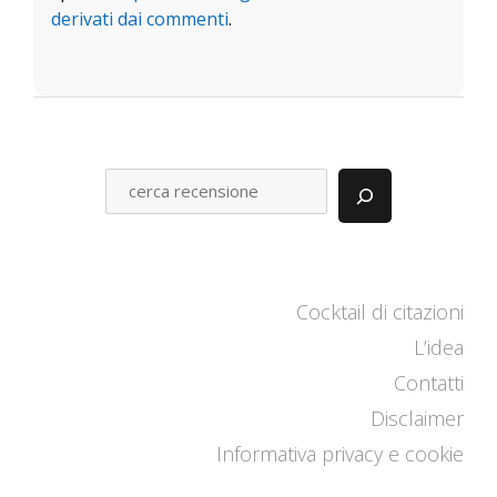
derivati dai commenti
.
C
E
R
C
A
Cocktail di citazioni
L’idea
Contatti
Disclaimer
Informativa privacy e cookie