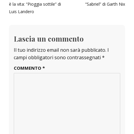
articoli
post:
post:
è la vita: “Pioggia sottile” di
“Sabriel” di Garth Nix
Luis Landero
Lascia un commento
Il tuo indirizzo email non sarà pubblicato.
I
campi obbligatori sono contrassegnati
*
COMMENTO
*