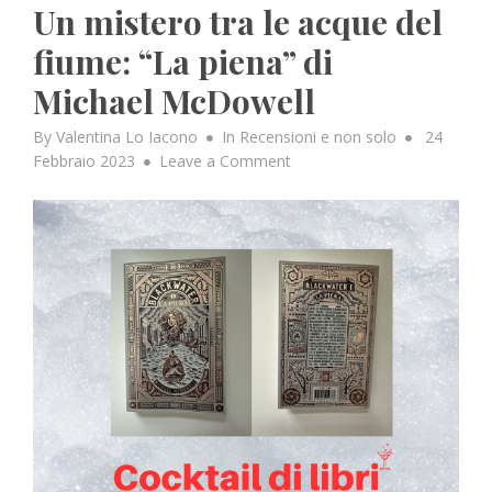
Un mistero tra le acque del
fiume: “La piena” di
Michael McDowell
Posted
By
Valentina Lo Iacono
In
Recensioni e non solo
24
on
on
Febbraio 2023
Leave a Comment
Un
mistero
tra
le
acque
del
fiume:
“La
piena”
di
Michael
McDowell