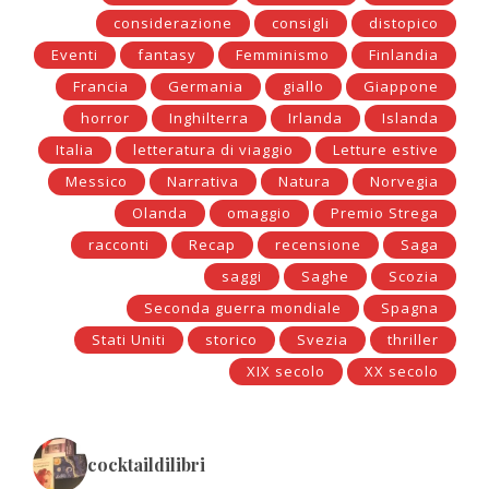
considerazione
consigli
distopico
Eventi
fantasy
Femminismo
Finlandia
Francia
Germania
giallo
Giappone
horror
Inghilterra
Irlanda
Islanda
Italia
letteratura di viaggio
Letture estive
Messico
Narrativa
Natura
Norvegia
Olanda
omaggio
Premio Strega
racconti
Recap
recensione
Saga
saggi
Saghe
Scozia
Seconda guerra mondiale
Spagna
Stati Uniti
storico
Svezia
thriller
XIX secolo
XX secolo
cocktaildilibri