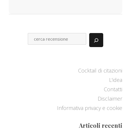
C
E
R
C
A
Cocktail di citazioni
L’idea
Contatti
Disclaimer
Informativa privacy e cookie
Articoli recenti