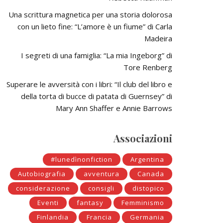
Una scrittura magnetica per una storia dolorosa
con un lieto fine: “L’amore è un fiume” di Carla
Madeira
I segreti di una famiglia: “La mia Ingeborg” di
Tore Renberg
Superare le avversità con i libri: “Il club del libro e
della torta di bucce di patata di Guernsey” di
Mary Ann Shaffer e Annie Barrows
Associazioni
#lunedìnonfiction
Argentina
Autobiografia
avventura
Canada
considerazione
consigli
distopico
Eventi
fantasy
Femminismo
Finlandia
Francia
Germania