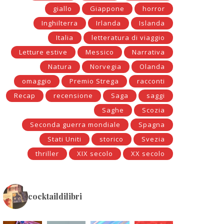
giallo
Giappone
horror
Inghilterra
Irlanda
Islanda
Italia
letteratura di viaggio
Letture estive
Messico
Narrativa
Natura
Norvegia
Olanda
omaggio
Premio Strega
racconti
Recap
recensione
Saga
saggi
Saghe
Scozia
Seconda guerra mondiale
Spagna
Stati Uniti
storico
Svezia
thriller
XIX secolo
XX secolo
cocktaildilibri