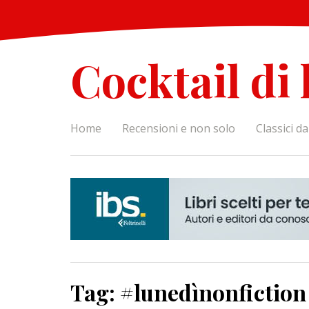
Skip
to
content
Cocktail di 
Home
Recensioni e non solo
Classici d
Tag:
#lunedìnonfiction