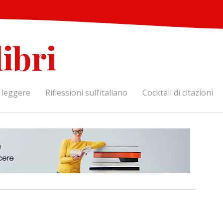
libri
a leggere
Riflessioni sull’italiano
Cocktail di citazioni