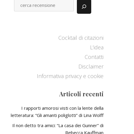
C
E
R
C
A
Cocktail di citazioni
L’idea
Contatti
Disclaimer
Informativa privacy e cookie
Articoli recenti
I rapporti amorosi visti con la lente della
letteratura: “Gli amanti poliglotti” di Lina Wolff
Il non detto tra amici: “La casa dei Gunner” di
Rebecca Kauffman